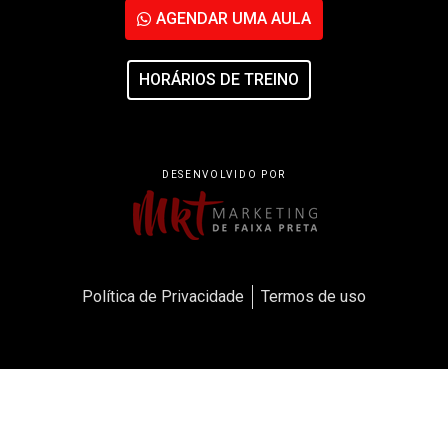
AGENDAR UMA AULA
HORÁRIOS DE TREINO
DESENVOLVIDO POR
Política de Privacidade
Termos de uso