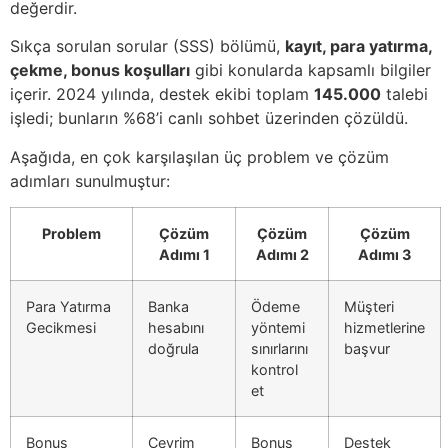
değerdir.
Sıkça sorulan sorular (SSS) bölümü,
kayıt, para yatırma,
çekme, bonus koşulları
gibi konularda kapsamlı bilgiler
içerir. 2024 yılında, destek ekibi toplam
145.000
talebi
işledi; bunların %68’i canlı sohbet üzerinden çözüldü.
Aşağıda, en çok karşılaşılan üç problem ve çözüm
adımları sunulmuştur:
Problem
Çözüm
Çözüm
Çözüm
Adımı 1
Adımı 2
Adımı 3
Para Yatırma
Banka
Ödeme
Müşteri
Gecikmesi
hesabını
yöntemi
hizmetlerine
doğrula
sınırlarını
başvur
kontrol
et
Bonus
Çevrim
Bonus
Destek