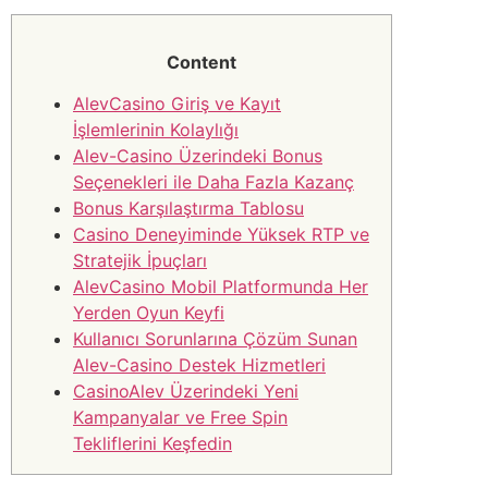
Content
AlevCasino Giriş ve Kayıt
İşlemlerinin Kolaylığı
Alev-Casino Üzerindeki Bonus
Seçenekleri ile Daha Fazla Kazanç
Bonus Karşılaştırma Tablosu
Casino Deneyiminde Yüksek RTP ve
Stratejik İpuçları
AlevCasino Mobil Platformunda Her
Yerden Oyun Keyfi
Kullanıcı Sorunlarına Çözüm Sunan
Alev-Casino Destek Hizmetleri
CasinoAlev Üzerindeki Yeni
Kampanyalar ve Free Spin
Tekliflerini Keşfedin