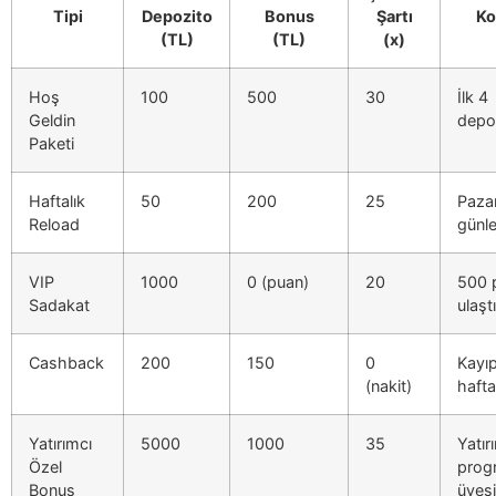
Tipi
Depozito
Bonus
Şartı
Ko
(TL)
(TL)
(x)
Hoş
100
500
30
İlk 4
Geldin
depo
Paketi
Haftalık
50
200
25
Pazar
Reload
günle
VIP
1000
0 (puan)
20
500 
Sadakat
ulaşt
Cashback
200
150
0
Kayı
(nakit)
hafta
Yatırımcı
5000
1000
35
Yatır
Özel
prog
Bonus
üyesi