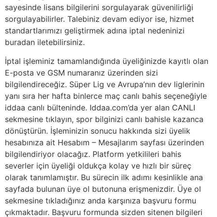
sayesinde lisans bilgilerini sorgulayarak güvenilirliği
sorgulayabilirler. Talebiniz devam ediyor ise, hizmet
standartlarımızı geliştirmek adına iptal nedeninizi
buradan iletebilirsiniz.
İptal işleminiz tamamlandığında üyeliğinizde kayıtlı olan
E-posta ve GSM numaranız üzerinden sizi
bilgilendireceğiz. Süper Lig ve Avrupa’nın dev liglerinin
yanı sıra her hafta binlerce maç canlı bahis seçeneğiyle
iddaa canlı bülteninde. Iddaa.com’da yer alan CANLI
sekmesine tıklayın, spor bilginizi canlı bahisle kazanca
dönüştürün. İşleminizin sonucu hakkında sizi üyelik
hesabınıza ait Hesabım – Mesajlarım sayfası üzerinden
bilgilendiriyor olacağız. Platform yetkilileri bahis
severler için üyeliği oldukça kolay ve hızlı bir süreç
olarak tanımlamıştır. Bu sürecin ilk adımı kesinlikle ana
sayfada bulunan üye ol butonuna erişmenizdir. Üye ol
sekmesine tıkladığınız anda karşınıza başvuru formu
çıkmaktadır. Başvuru formunda sizden sitenen bilgileri