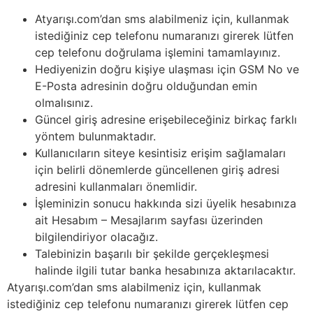
Atyarışı.com’dan sms alabilmeniz için, kullanmak
istediğiniz cep telefonu numaranızı girerek lütfen
cep telefonu doğrulama işlemini tamamlayınız.
Hediyenizin doğru kişiye ulaşması için GSM No ve
E-Posta adresinin doğru olduğundan emin
olmalısınız.
Güncel giriş adresine erişebileceğiniz birkaç farklı
yöntem bulunmaktadır.
Kullanıcıların siteye kesintisiz erişim sağlamaları
için belirli dönemlerde güncellenen giriş adresi
adresini kullanmaları önemlidir.
İşleminizin sonucu hakkında sizi üyelik hesabınıza
ait Hesabım – Mesajlarım sayfası üzerinden
bilgilendiriyor olacağız.
Talebinizin başarılı bir şekilde gerçekleşmesi
halinde ilgili tutar banka hesabınıza aktarılacaktır.
Atyarışı.com’dan sms alabilmeniz için, kullanmak
istediğiniz cep telefonu numaranızı girerek lütfen cep