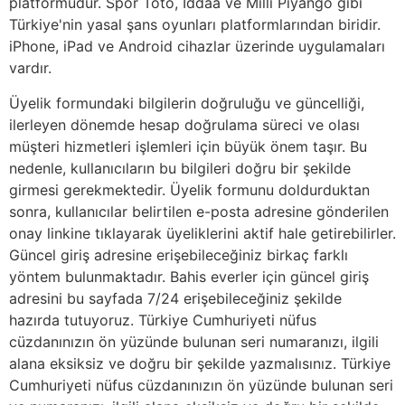
platformudur. Spor Toto, İddaa ve Millî Piyango gibi
Türkiye'nin yasal şans oyunları platformlarından biridir.
iPhone, iPad ve Android cihazlar üzerinde uygulamaları
vardır.
Üyelik formundaki bilgilerin doğruluğu ve güncelliği,
ilerleyen dönemde hesap doğrulama süreci ve olası
müşteri hizmetleri işlemleri için büyük önem taşır. Bu
nedenle, kullanıcıların bu bilgileri doğru bir şekilde
girmesi gerekmektedir. Üyelik formunu doldurduktan
sonra, kullanıcılar belirtilen e-posta adresine gönderilen
onay linkine tıklayarak üyeliklerini aktif hale getirebilirler.
Güncel giriş adresine erişebileceğiniz birkaç farklı
yöntem bulunmaktadır. Bahis everler için güncel giriş
adresini bu sayfada 7/24 erişebileceğiniz şekilde
hazırda tutuyoruz. Türkiye Cumhuriyeti nüfus
cüzdanınızın ön yüzünde bulunan seri numaranızı, ilgili
alana eksiksiz ve doğru bir şekilde yazmalısınız. Türkiye
Cumhuriyeti nüfus cüzdanınızın ön yüzünde bulunan seri