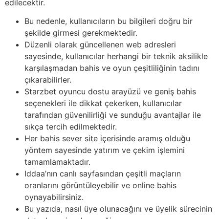
edilecektir.
Bu nedenle, kullanıcıların bu bilgileri doğru bir
şekilde girmesi gerekmektedir.
Düzenli olarak güncellenen web adresleri
sayesinde, kullanıcılar herhangi bir teknik aksilikle
karşılaşmadan bahis ve oyun çeşitliliğinin tadını
çıkarabilirler.
Starzbet oyuncu dostu arayüzü ve geniş bahis
seçenekleri ile dikkat çekerken, kullanıcılar
tarafından güvenilirliği ve sunduğu avantajlar ile
sıkça tercih edilmektedir.
Her bahis sever site içerisinde aramış olduğu
yöntem sayesinde yatırım ve çekim işlemini
tamamlamaktadır.
Iddaa’nın canlı sayfasından çeşitli maçların
oranlarını görüntüleyebilir ve online bahis
oynayabilirsiniz.
Bu yazıda, nasıl üye olunacağını ve üyelik sürecinin