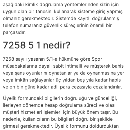
aşağıdaki kimlik doğrulama yöntemlerinden sizin için
uygun olan bir tanesini kullanarak sisteme giriş yapmış
olmanız gerekmektedir. Sistemde kayıtlı doğrulanmış
telefon numaranız güvenlik süreçlerinin önemli bir
parçasıdır.
7258 5 1 nedir?
7258 sayılı yasanın 5/1-a hükmüne göre Spor
müsabakalarına dayalı sabit ihtimalli ve müşterek bahis
veya şans oyunlarını oynatanlar ya da oynanmasına yer
veya imkân sağlayanlar üç yıldan beş yıla kadar hapis
ve on bin güne kadar adli para cezasıyla cezalandırılır.
Üyelik formundaki bilgilerin doğruluğu ve güncelliği,
ilerleyen dönemde hesap doğrulama süreci ve olası
müşteri hizmetleri işlemleri için büyük önem taşır. Bu
nedenle, kullanıcıların bu bilgileri doğru bir şekilde
girmesi gerekmektedir. Üyelik formunu doldurduktan