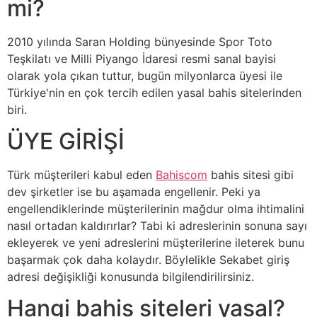
mi?
2010 yılında Saran Holding bünyesinde Spor Toto
Teşkilatı ve Milli Piyango İdaresi resmi sanal bayisi
olarak yola çıkan tuttur, bugün milyonlarca üyesi ile
Türkiye'nin en çok tercih edilen yasal bahis sitelerinden
biri.
ÜYE GİRİŞİ
Türk müşterileri kabul eden
Bahiscom
bahis sitesi gibi
dev şirketler ise bu aşamada engellenir. Peki ya
engellendiklerinde müşterilerinin mağdur olma ihtimalini
nasıl ortadan kaldırırlar? Tabi ki adreslerinin sonuna sayı
ekleyerek ve yeni adreslerini müşterilerine ileterek bunu
başarmak çok daha kolaydır. Böylelikle Sekabet giriş
adresi değişikliği konusunda bilgilendirilirsiniz.
Hangi bahis siteleri yasal?