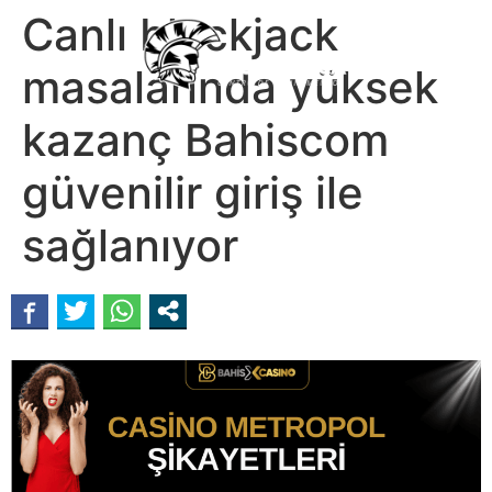
Canlı blackjack
masalarında yüksek
kazanç Bahiscom
güvenilir giriş ile
sağlanıyor