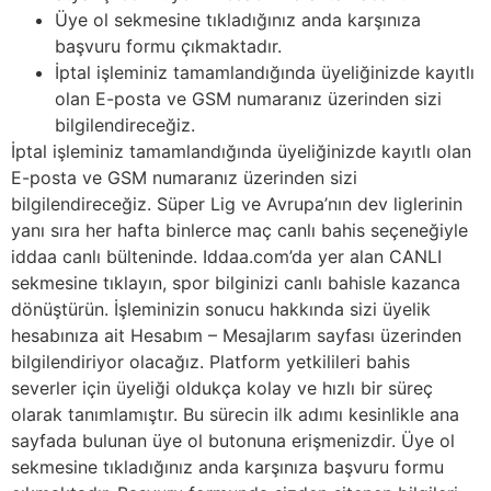
Üye ol sekmesine tıkladığınız anda karşınıza
başvuru formu çıkmaktadır.
İptal işleminiz tamamlandığında üyeliğinizde kayıtlı
olan E-posta ve GSM numaranız üzerinden sizi
bilgilendireceğiz.
İptal işleminiz tamamlandığında üyeliğinizde kayıtlı olan
E-posta ve GSM numaranız üzerinden sizi
bilgilendireceğiz. Süper Lig ve Avrupa’nın dev liglerinin
yanı sıra her hafta binlerce maç canlı bahis seçeneğiyle
iddaa canlı bülteninde. Iddaa.com’da yer alan CANLI
sekmesine tıklayın, spor bilginizi canlı bahisle kazanca
dönüştürün. İşleminizin sonucu hakkında sizi üyelik
hesabınıza ait Hesabım – Mesajlarım sayfası üzerinden
bilgilendiriyor olacağız. Platform yetkilileri bahis
severler için üyeliği oldukça kolay ve hızlı bir süreç
olarak tanımlamıştır. Bu sürecin ilk adımı kesinlikle ana
sayfada bulunan üye ol butonuna erişmenizdir. Üye ol
sekmesine tıkladığınız anda karşınıza başvuru formu