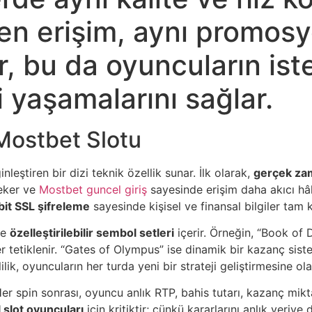
en erişim, aynı promos
rir, bu da oyuncuların is
 yaşamalarını sağlar.
 Mostbet Slotu
leştiren bir dizi teknik özellik sunar. İlk olarak,
gerçek za
eker ve
Mostbet guncel giriş
sayesinde erişim daha akıcı hâl
it SSL şifreleme
sayesinde kişisel ve finansal bilgiler tam 
ve
özelleştirilebilir sembol setleri
içerir. Örneğin, “Book of
 tetiklenir. “Gates of Olympus” ise dinamik bir kazanç sist
ilik, oyuncuların her turda yeni bir strateji geliştirmesine ola
er spin sonrası, oyuncu anlık RTP, bahis tutarı, kazanç miktar
 slot oyuncuları
için kritiktir; çünkü kararlarını anlık veriye 