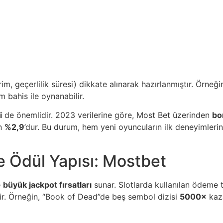
m, geçerlilik süresi) dikkate alınarak hazırlanmıştır. Örneği
bahis ile oynanabilir.
i
de önemlidir. 2023 verilerine göre, Most Bet üzerinden
bo
an
%2,9
’dur. Bu durum, hem yeni oyuncuların ilk deneyimlerini 
e Ödül Yapısı: Mostbet
e
büyük jackpot fırsatları
sunar. Slotlarda kullanılan ödeme 
ir. Örneğin, “Book of Dead”de beş sembol dizisi
5000×
kaza