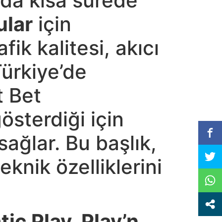
nda kısa sürede
ular
için
fik kalitesi, akıcı
Türkiye’de
t Bet
österdiği için
sağlar. Bu başlık,
eknik özelliklerini
ic Play, Play’n