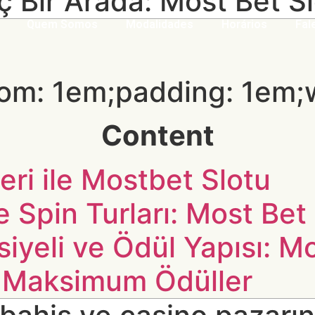
 Bir Arada: Most Bet Sl
Quem Somos
Modalidades
Horários
Fal
tom: 1em;padding: 1em;
Content
eri ile Mostbet Slotu
 Spin Turları: Most Bet 
yeli ve Ödül Yapısı: M
e Maksimum Ödüller