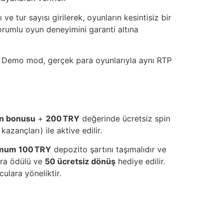
 ve tur sayısı girilerek, oyunların kesintisiz bir
orumlu oyun deneyimini garanti altına
r. Demo mod, gerçek para oyunlarıyla aynı RTP
in bonusu
+
200 TRY
değerinde ücretsiz spin
azançları) ile aktive edilir.
mum 100 TRY
depozito şartını taşımalıdır ve
ara ödülü ve
50 ücretsiz dönüş
hediye edilir.
ulara yöneliktir.