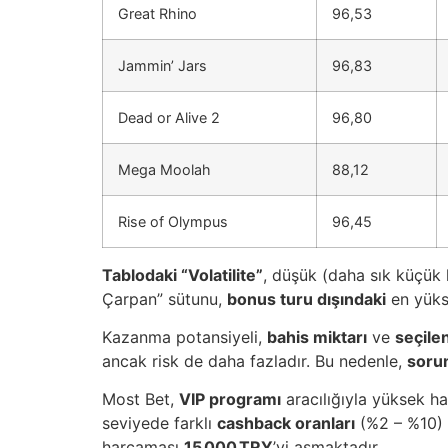
Great Rhino
96,53
Jammin’ Jars
96,83
Dead or Alive 2
96,80
Mega Moolah
88,12
Rise of Olympus
96,45
Tablodaki “Volatilite”
, düşük (daha sık küçük 
Çarpan” sütunu,
bonus turu dışındaki
en yükse
Kazanma potansiyeli,
bahis miktarı
ve
seçilen
ancak risk de daha fazladır. Bu nedenle,
soru
Most Bet,
VIP programı
aracılığıyla yüksek ha
seviyede farklı
cashback oranları
(%2 – %10)
harcaması
15 000 TRY
’yi aşmaktadır.