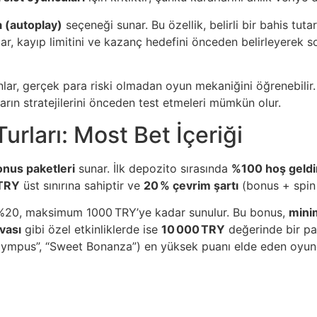
 (autoplay)
seçeneği sunar. Bu özellik, belirli bir bahis tutarı
r, kayıp limitini ve kazanç hedefini önceden belirleyerek s
lar, gerçek para riski olmadan oyun mekaniğini öğrenebili
uların stratejilerini önceden test etmeleri mümkün olur.
urları: Most Bet İçeriği
onus paketleri
sunar. İlk depozito sırasında
%100 hoş geld
TRY
üst sınırına sahiptir ve
20 % çevrim şartı
(bonus + spin k
%20, maksimum 1000 TRY’ye kadar sunulur. Bu bonus,
mini
vası
gibi özel etkinliklerde ise
10 000 TRY
değerinde bir p
f Olympus”, “Sweet Bonanza”) en yüksek puanı elde eden oyunc