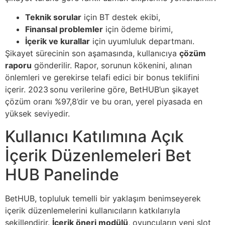
Teknik sorular
için BT destek ekibi,
Finansal problemler
için ödeme birimi,
İçerik ve kurallar
için uyumluluk departmanı.
Şikayet sürecinin son aşamasında, kullanıcıya
çözüm
raporu
gönderilir. Rapor, sorunun kökenini, alınan
önlemleri ve gerekirse telafi edici bir bonus teklifini
içerir. 2023 sonu verilerine göre, BetHUB’un şikayet
çözüm oranı %97,8’dir ve bu oran, yerel piyasada en
yüksek seviyedir.
Kullanıcı Katılımına Açık
İçerik Düzenlemeleri Bet
HUB Panelinde
BetHUB, topluluk temelli bir yaklaşım benimseyerek
içerik düzenlemelerini kullanıcıların katkılarıyla
şekillendirir.
İçerik öneri modülü
, oyuncuların yeni slot