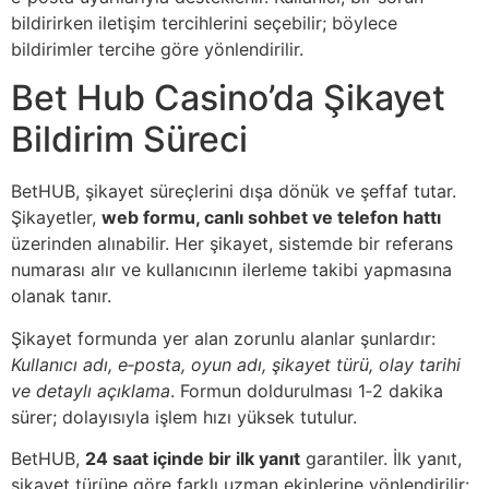
bildirirken iletişim tercihlerini seçebilir; böylece
bildirimler tercihe göre yönlendirilir.
Bet Hub Casino’da Şikayet
Bildirim Süreci
BetHUB, şikayet süreçlerini dışa dönük ve şeffaf tutar.
Şikayetler,
web formu, canlı sohbet ve telefon hattı
üzerinden alınabilir. Her şikayet, sistemde bir referans
numarası alır ve kullanıcının ilerleme takibi yapmasına
olanak tanır.
Şikayet formunda yer alan zorunlu alanlar şunlardır:
Kullanıcı adı, e‑posta, oyun adı, şikayet türü, olay tarihi
ve detaylı açıklama
. Formun doldurulması 1‑2 dakika
sürer; dolayısıyla işlem hızı yüksek tutulur.
BetHUB,
24 saat içinde bir ilk yanıt
garantiler. İlk yanıt,
şikayet türüne göre farklı uzman ekiplerine yönlendirilir: