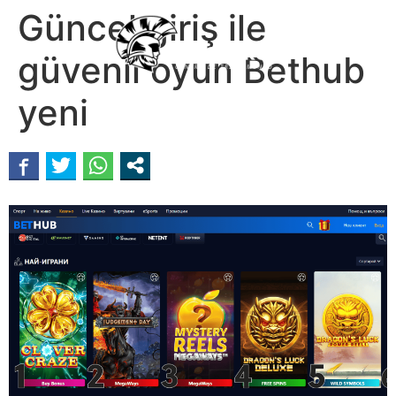
Güncel giriş ile
güvenli oyun Bethub
yeni