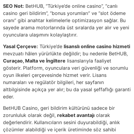
SEO Not:
BetHUB, “Türkiye’de online casino”, “canlı
casino geri bildirim”, “bonus yorumları” ve “slot ödeme
oranı” gibi anahtar kelimelerle optimizasyon sağlar. Bu
sayede arama motorlarında üst sıralarda yer alır ve yeni
oyunculara ulaşımını kolaylaştırır.
Yasal Çerçeve:
Türkiye’de
lisanslı online casino hizmeti
mevzuatı hâlen yürürlükte değildir; bu nedenle BetHUB,
Curaçao, Malta ve İngiltere
lisanslarıyla faaliyet
gösterir. Platform, oyunculara veri güvenliği ve sorumlu
oyun ilkeleri çerçevesinde hizmet verir. Lisans
numaraları ve regülatör bilgileri, her sayfanın
altbilgisinde açıkça yer alır; bu da yasal şeffaflığı garanti
eder.
BetHUB Casino, geri bildirim kültürünü sadece bir
zorunluluk olarak değil,
rekabet avantajı
olarak
değerlendirir. Kullanıcıların sesini duyurabildiği, anlık
çözümler alabildiği ve içerik üretiminde söz sahibi