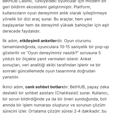
BetHUB Casino, Türkiye’deki oyuncular için modern bir
geri bildirim ekosistemi geliştirmiştir. Platform,
kullanıcıların oyun deneyimini anlık olarak iyileştirmeye
yönelik bir dizi araç sunar. Bu araçlar, hem yeni
başlayanlar hem de deneyimli yüksek bahisçiler için eşit
derecede faydalıdır.
İlk adım,
etkileşimli anketler
dir. Oyun oturumu
tamamlandığında, oyunculara 10‑15 saniyelik bir pop‑up
gösterilir ve “Oyun deneyiminiz nasıldı?” sorusuna 5
yıldızlı bir ölçekle yanıt vermeleri istenir. Anket
sonuçları, veri analitiği ekibi tarafından işlenir ve bir
sonraki güncellemede oyun tasarımına doğrudan
yansıtılır.
İkinci adım,
canlı sohbet botları
dır. BetHUB, yapay zeka
destekli bir sohbet asistanı (ChatAssist) sunar. Kullanıcı,
bir sorun bildirdiğinde ya da bir öneri sunduğunda, bot
anında bir işlem numarası oluşturur ve sorunun çözüm
sürecini izler. Ortalama çözüm süresi 2‑4 dakikadır; bu