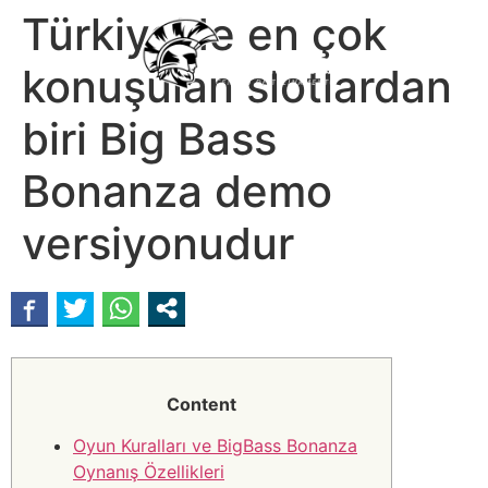
Türkiye’de en çok
konuşulan slotlardan
biri Big Bass
Bonanza demo
versiyonudur
Content
Oyun Kuralları ve BigBass Bonanza
Oynanış Özellikleri