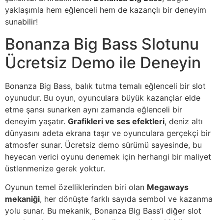
yaklaşımla hem eğlenceli hem de kazançlı bir deneyim
sunabilir!
Bonanza Big Bass Slotunu
Ücretsiz Demo ile Deneyin
Bonanza Big Bass, balık tutma temalı eğlenceli bir slot
oyunudur. Bu oyun, oyunculara büyük kazançlar elde
etme şansı sunarken aynı zamanda eğlenceli bir
deneyim yaşatır.
Grafikleri ve ses efektleri
, deniz altı
dünyasını adeta ekrana taşır ve oyunculara gerçekçi bir
atmosfer sunar. Ücretsiz demo sürümü sayesinde, bu
heyecan verici oyunu denemek için herhangi bir maliyet
üstlenmenize gerek yoktur.
Oyunun temel özelliklerinden biri olan
Megaways
mekaniği
, her dönüşte farklı sayıda sembol ve kazanma
yolu sunar. Bu mekanik, Bonanza Big Bass’i diğer slot