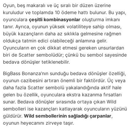
Oyun, beş makaralı ve üç sıralı bir düzen üzerine
kuruludur ve toplamda 10 ödeme hattı bulunur. Bu yapı,
oyunculara
çeşitli kombinasyonlar
oluşturma imkanı
tanır. Ayrıca, oyunun yüksek volatiliteye sahip olması,
büyük kazançların daha az sıklıkla gelmesine rağmen
oldukça tatmin edici olabileceği anlamına gelir.
Oyuncuların en çok dikkat etmesi gereken unsurlardan
biri de Scatter sembolüdür; çünkü bu sembol sayesinde
bedava dönüşler tetiklenebilir.
BigBass Bonanza’nın sunduğu bedava dönüşler özelliği,
oyunun cazibesini artıran önemli bir faktördür. Üç veya
daha fazla Scatter sembolü yakalandığında aktif hale
gelen bu özellik, oyunculara ekstra kazanma fırsatları
sunar. Bedava dönüşler sırasında ortaya çıkan Wild
sembolleri ise kazançları katlayarak oyuncuların yüzünü
güldürür.
Wild sembollerinin sağladığı çarpanlar
,
oyunun heyecanını zirveye taşır.