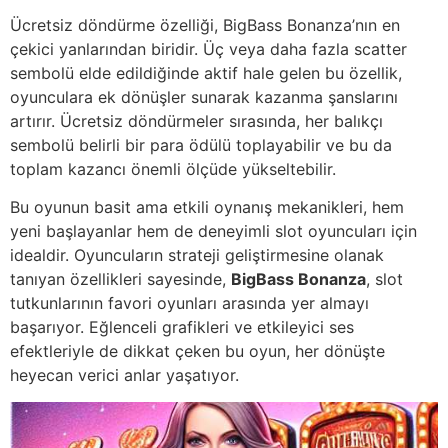
Ücretsiz döndürme özelliği, BigBass Bonanza’nın en
çekici yanlarından biridir. Üç veya daha fazla scatter
sembolü elde edildiğinde aktif hale gelen bu özellik,
oyunculara ek dönüşler sunarak kazanma şanslarını
artırır. Ücretsiz döndürmeler sırasında, her balıkçı
sembolü belirli bir para ödülü toplayabilir ve bu da
toplam kazancı önemli ölçüde yükseltebilir.
Bu oyunun basit ama etkili oynanış mekanikleri, hem
yeni başlayanlar hem de deneyimli slot oyuncuları için
idealdir. Oyuncuların strateji geliştirmesine olanak
tanıyan özellikleri sayesinde,
BigBass Bonanza
, slot
tutkunlarının favori oyunları arasında yer almayı
başarıyor. Eğlenceli grafikleri ve etkileyici ses
efektleriyle de dikkat çeken bu oyun, her dönüşte
heyecan verici anlar yaşatıyor.