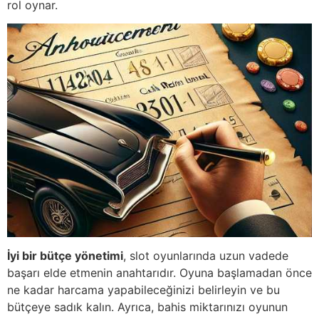
rol oynar.
İyi bir bütçe yönetimi
, slot oyunlarında uzun vadede
başarı elde etmenin anahtarıdır. Oyuna başlamadan önce
ne kadar harcama yapabileceğinizi belirleyin ve bu
bütçeye sadık kalın. Ayrıca, bahis miktarınızı oyunun