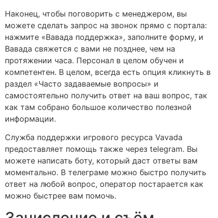
Наконец, чтобы поговорить с менеджером, вы
можете сделать запрос на звонок прямо с портала:
нажмите «Вавада поддержка», заполните форму, и
Вавада свяжется с вами не позднее, чем на
протяжении часа. Персонал в целом обучен и
компетентен. В целом, всегда есть опция кликнуть в
раздел «Часто задаваемые вопросы» и
самостоятельно получить ответ на ваш вопрос, так
как там собрано большое количество полезной
информации.
Служба поддержки игрового ресурса Vavada
предоставляет помощь также через telegram. Вы
можете написать боту, который даст ответы вам
моментально. В телеграме можно быстро получить
ответ на любой вопрос, оператор постарается как
можно быстрее вам помочь.
Зачисление и съём