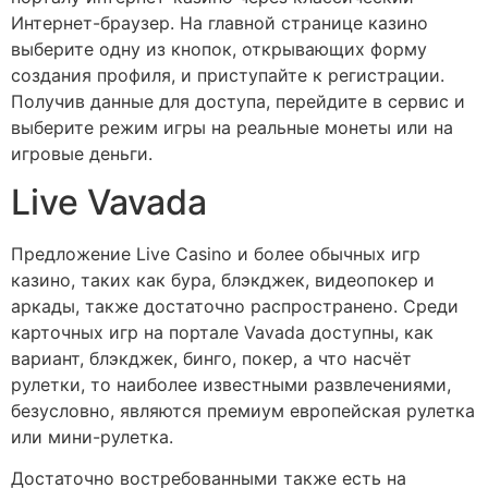
Интернет-браузер. На главной странице казино
выберите одну из кнопок, открывающих форму
создания профиля, и приступайте к регистрации.
Получив данные для доступа, перейдите в сервис и
выберите режим игры на реальные монеты или на
игровые деньги.
Live Vavada
Предложение Live Casino и более обычных игр
казино, таких как бура, блэкджек, видеопокер и
аркады, также достаточно распространено. Среди
карточных игр на портале Vavada доступны, как
вариант, блэкджек, бинго, покер, а что насчёт
рулетки, то наиболее известными развлечениями,
безусловно, являются премиум европейская рулетка
или мини-рулетка.
Достаточно востребованными также есть на