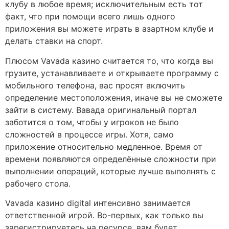
клубу в любое время; исключительным есть тот
факт, что при помощи всего лишь одного
приложения вы можете играть в азартном клубе и
делать ставки на спорт.
Плюсом Vavada казино считается то, что когда вы
грузите, устанавливаете и открываете программу с
мобильного телефона, вас просят включить
определение местоположения, иначе вы не сможете
зайти в систему. Вавада оригинальный портал
заботится о том, чтобы у игроков не было
сложностей в процессе игры. Хотя, само
приложение относительно медленное. Время от
времени появляются определённые сложности при
выполнении операций, которые лучше выполнять с
рабочего стола.
Vavada казино digital интенсивно занимается
ответственной игрой. Во-первых, как только вы
зарегистрируетесь на ресурсе, вам будет