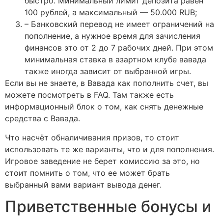
быстро. Минимальный лимит депозита равен
100 рублей, а максимальный — 50.000 RUB;
– Банковский перевод не имеет ограничений на
пополнение, а нужное время для зачисления
финансов это от 2 до 7 рабочих дней. При этом
минимальная ставка в азартном клубе вавада
также иногда зависит от выбранной игры.
Если вы не знаете, в Вавада как пополнить счет, вы
можете посмотреть в FAQ. Там также есть
информационный блок о том, как снять денежные
средства с Вавада.
Что насчёт обналичивания призов, то стоит
использовать те же варианты, что и для пополнения.
Игровое заведение не берет комиссию за это, но
стоит помнить о том, что ее может брать
выбранный вами вариант вывода денег.
Приветственные бонусы и