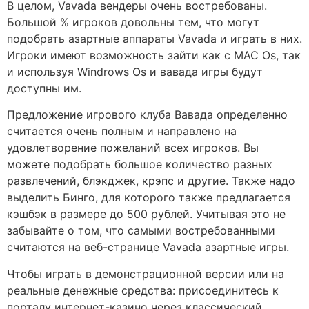
В целом, Vavada вендеры очень востребованы.
Большой % игроков довольны тем, что могут
подобрать азартные аппараты Vavada и играть в них.
Игроки имеют возможность зайти как с MAC Os, так
и используя Windrows Os и вавада игры будут
доступны им.
Предложение игрового клуба Вавада определенно
считается очень полным и направлено на
удовлетворение пожеланий всех игроков. Вы
можете подобрать большое количество разных
развлечений, блэкджек, крэпс и другие. Также надо
выделить Бинго, для которого также предлагается
кэшбэк в размере до 500 рублей. Учитывая это не
забывайте о том, что самыми востребованными
считаются на веб-странице Vavada азартные игры.
Чтобы играть в демонстрационной версии или на
реальные денежные средства: присоединитесь к
порталу интернет-казино через классический