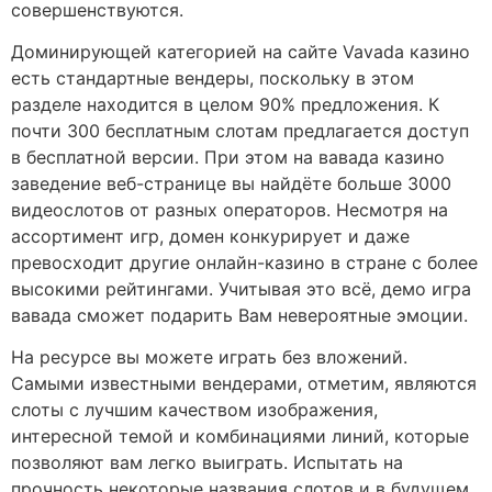
совершенствуются.
Доминирующей категорией на сайте Vavada казино
есть стандартные вендеры, поскольку в этом
разделе находится в целом 90% предложения. К
почти 300 бесплатным слотам предлагается доступ
в бесплатной версии. При этом на вавада казино
заведение веб-странице вы найдёте больше 3000
видеослотов от разных операторов. Несмотря на
ассортимент игр, домен конкурирует и даже
превосходит другие онлайн-казино в стране с более
высокими рейтингами. Учитывая это всё, демо игра
вавада сможет подарить Вам невероятные эмоции.
На ресурсе вы можете играть без вложений.
Самыми известными вендерами, отметим, являются
слоты с лучшим качеством изображения,
интересной темой и комбинациями линий, которые
позволяют вам легко выиграть. Испытать на
прочность некоторые названия слотов и в будущем